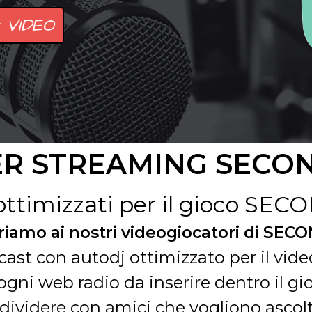
 VIDEO
ER STREAMING SECON
 ottimizzati per il gioco SE
riamo ai nostri videogiocatori di SEC
utcast con autodj ottimizzato per il v
gni web radio da inserire dentro il gio
dividere con amici che vogliono ascolt