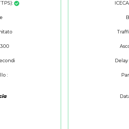
TTPS):
ICECA
te
B
mitato
Traff
a 300
Asco
Secondi
Delay 
lo :
Pan
cia
Dat