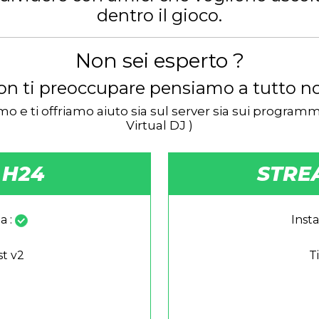
dentro il gioco.
Non sei esperto ?
n ti preoccupare pensiamo a tutto no
o e ti offriamo aiuto sia sul server sia sui progra
Virtual DJ )
 H24
STRE
a :
Insta
st v2
T