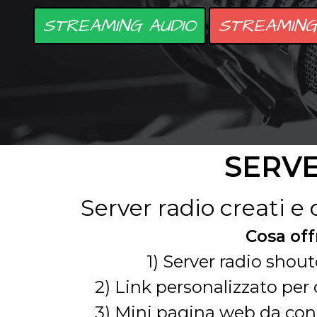
STREAMING AUDIO
STREAMING
SERV
Server radio creati e
Cosa off
1) Server radio sho
2) Link personalizzato per o
3) Mini pagina web da con