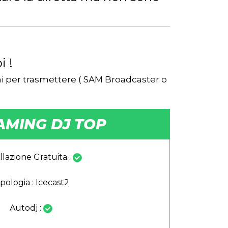
i !
mmi per trasmettere ( SAM Broadcaster o
AMING DJ TOP
llazione Gratuita :
ipologia : Icecast2
Autodj :