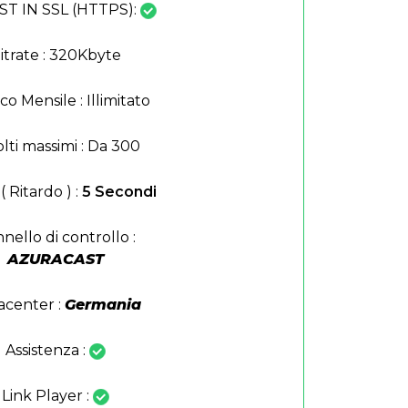
ST IN SSL (HTTPS):
itrate : 320Kbyte
ico Mensile : Illimitato
lti massimi : Da 300
( Ritardo ) :
5 Secondi
nello di controllo :
AZURACAST
acenter :
Germania
Assistenza :
Link Player :