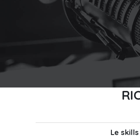
RI
Le skill