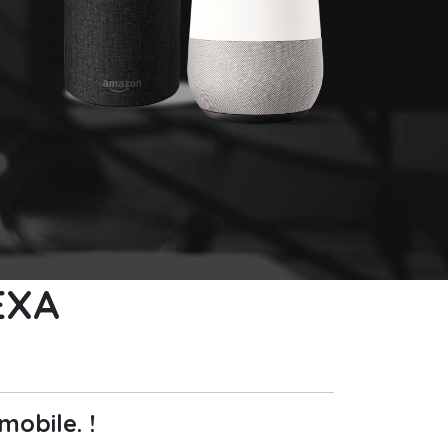
EXA
O
mobile. !