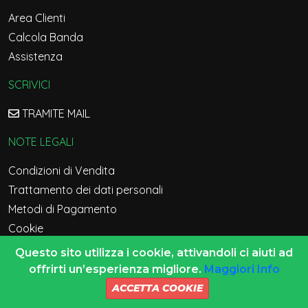
Area Clienti
Calcola Banda
Assistenza
SCRIVICI
TRAMITE MAIL
NOTE LEGALI
Condizioni di Vendita
Trattamento dei dati personali
Metodi di Pagamento
Cookie
Manutenzione
Questo sito utilizza i cookie, attivandoli ci aiuti ad
offrirti un’esperienza migliore.
Maggiori Info
Versione Sito 2026
ACCETTA COOKIE
Copyright © 2017. SERVER89.COM P.IVA 02996250805